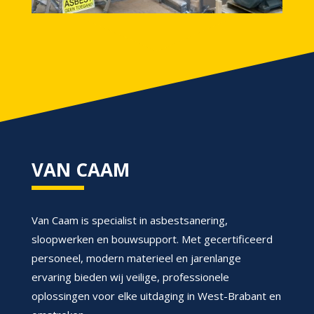
VAN CAAM
Van Caam is specialist in asbestsanering,
sloopwerken en bouwsupport. Met gecertificeerd
personeel, modern materieel en jarenlange
ervaring bieden wij veilige, professionele
oplossingen voor elke uitdaging in West-Brabant en