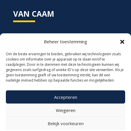
VAN CAAM
Van Caam
Beheer toestemming
Standdaarbuitensedijk 3
4751 SG Oud Gastel
Om de beste ervaringen te bieden, gebruiken wij technologieën zoals
cookies om informatie over je apparaat op te slaan en/of te
Telefoon:
0165 311206
raadplegen. Door in te stemmen met deze technologieën kunnen wij
gegevens zoals surfgedrag of unieke ID's op deze site verwerken. Als je
E-mail:
info@vancaam.nl
geen toestemming geeft of uw toestemming intrekt, kan dit een
nadelige invloed hebben op bepaalde functies en mogelijkheden.
Accepteren
Weigeren
Van Caam © ontwerp & realisatie website:
Vermeulen Steenbergen
.
Bekijk voorkeuren