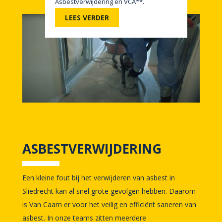
Asbestverwijdering en VCA**.
LEES VERDER
ASBESTVERWIJDERING
Een kleine fout bij het verwijderen van asbest in
Sliedrecht kan al snel grote gevolgen hebben. Daarom
is Van Caam er voor het veilig en efficiënt saneren van
asbest. In onze teams zitten meerdere